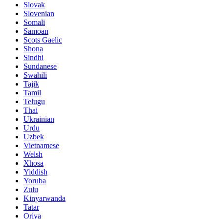
Slovak
Slovenian
Somali
Samoan
Scots Gaelic
Shona
Sindhi
Sundanese
Swahili
Tajik
Tamil
Telugu
Thai
Ukrainian
Urdu
Uzbek
Vietnamese
Welsh
Xhosa
Yiddish
Yoruba
Zulu
Kinyarwanda
Tatar
Oriya