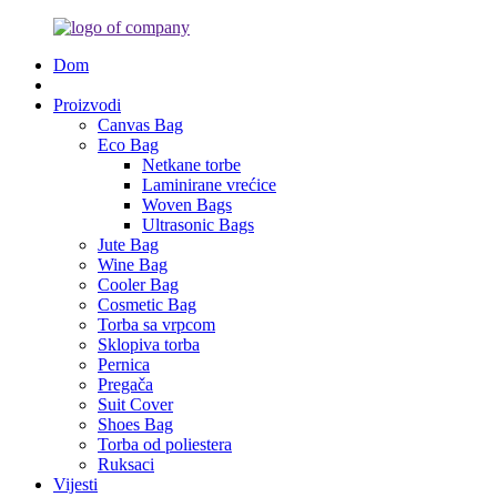
Dom
Proizvodi
Canvas Bag
Eco Bag
Netkane torbe
Laminirane vrećice
Woven Bags
Ultrasonic Bags
Jute Bag
Wine Bag
Cooler Bag
Cosmetic Bag
Torba sa vrpcom
Sklopiva torba
Pernica
Pregača
Suit Cover
Shoes Bag
Torba od poliestera
Ruksaci
Vijesti