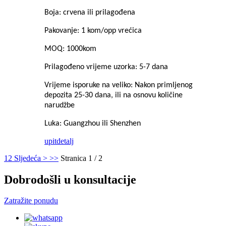
Boja: crvena ili prilagođena
Pakovanje: 1 kom/opp vrećica
MOQ: 1000kom
Prilagođeno vrijeme uzorka: 5-7 dana
Vrijeme isporuke na veliko: Nakon primljenog
depozita 25-30 dana, ili na osnovu količine
narudžbe
Luka: Guangzhou ili Shenzhen
upit
detalj
1
2
Sljedeća >
>>
Stranica 1 / 2
Dobrodošli u konsultacije
Zatražite ponudu