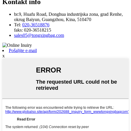
Kontakt info
br.9, Huafu Road, Donghua industrijska zona, grad Renhe,
okrug Baiyun, Guangzhou, Kina, 510470
Tel:
020-36518876
faks:
020-36518215
sales05@tongxingbag.com
Pošaljite e-mail
x