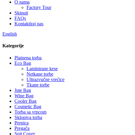
O nama
Factory Tour
Skinuti
FAQs
Kontaktiraj nas
English
Kategorije
Platnena torba
Eco Bag
Laminirane kese
Netkane torbe
Ultrazvučne vrećice
Tkane torbe
Jute Bag
Wine Bag
Cooler Bag
Cosmetic Bag
Torba sa vrpcom
Sklopiva torba
Pernica
Pregača
Suit Cover