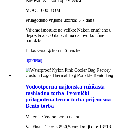
Pakovanje: 1 kom/opp vrećica
MOQ: 1000 KOM
Prilagođeno vrijeme uzorka: 5-7 dana
Vrijeme isporuke na veliko: Nakon primljenog
depozita 25-30 dana, ili na osnovu količine
narudžbe
Luka: Guangzhou ili Shenzhen
upit
detalj
Vodootporna najlonska ružičasta
rashladna torba Tvornički
prilagođena termo torba prijenosna
Bento torba
Materijal: Vodootporan najlon
Veličina: Tijelo: 33*30,5 cm; Donji dio: 13*18