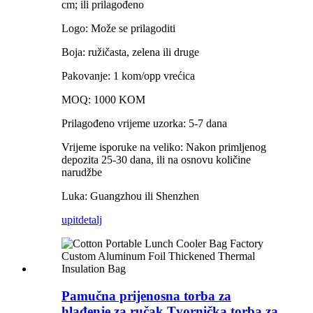
cm; ili prilagođeno
Logo: Može se prilagoditi
Boja: ružičasta, zelena ili druge
Pakovanje: 1 kom/opp vrećica
MOQ: 1000 KOM
Prilagođeno vrijeme uzorka: 5-7 dana
Vrijeme isporuke na veliko: Nakon primljenog
depozita 25-30 dana, ili na osnovu količine
narudžbe
Luka: Guangzhou ili Shenzhen
upit
detalj
Pamučna prijenosna torba za
hlađenje za ručak Tvornička torba za